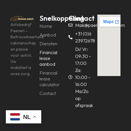
Snelkoppeling
Contact
Autobedrijf
Maik@paenenautos.com
Home
Paenen –
+31 (0)6
Aanbod
Betrouwbaarheid,
23972678
vakmanschap
Diensten
Di/ Vr:
en passie
Financial
voor auto’s.
09:30 -
lease
Uw
17:00
aanbod
mobiliteit is
Za:
Financial
onze zorg.
10:00 -
lease
16:00
calculator
Ma/Zo
Contact
op
afspraak
NL