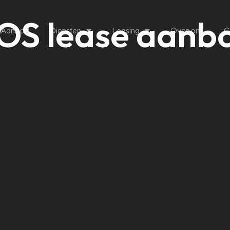
OS lease aanb
Aanbod
Diensten
Leasing
Over ons
C